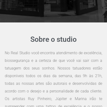
Sobre o studio
No Real Studio você encontra atendimento de excelência,
biossegurança e a certeza de que você vai sair com a
tatuagem dos seus sonhos. Nossos tatuadores estão
disponíveis todos os dias da semana, das 9h às 21h,
todas as nossas artes são autorais e desenvolvidas de
acordo com o desejo e a personalidade de cada cliente.
Os artistas Ruy Pinheiro, Júpiter e Marina irão te
surpreender com uma tattoo de excelência e o nosso