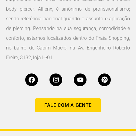
body piercer, Allienx, é sinônimo de profissionalismo;
sendo referência nacional quando o assunto é aplicação
de piercing. Pensando na sua segurança, comodidade e
conforto, estamos localizados dentro do Praia Shopping,
no bairro de Capim Macio, na Av. Engenheiro Roberto
Freire, 3132, loja H-01.
FALE COM A GENTE